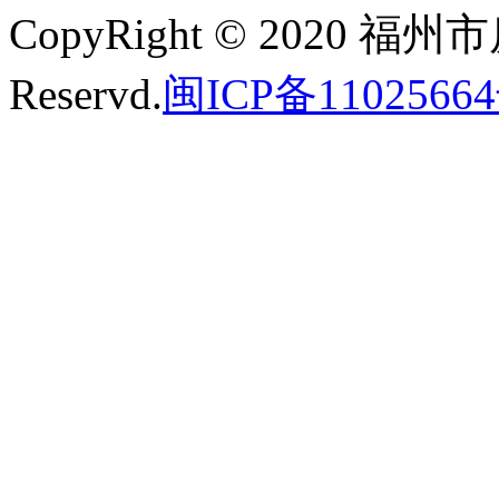
CopyRight © 2020 福州
Reservd.
闽ICP备11025664