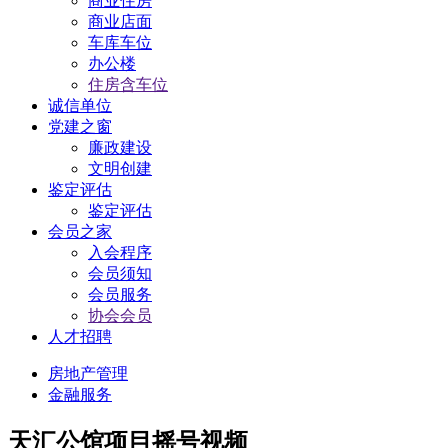
商业住房
商业店面
车库车位
办公楼
住房含车位
诚信单位
党建之窗
廉政建设
文明创建
鉴定评估
鉴定评估
会员之家
入会程序
会员须知
会员服务
协会会员
人才招聘
房地产管理
金融服务
天汇公馆项目摇号视频