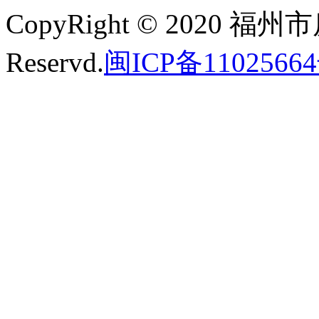
CopyRight © 2020 福州
Reservd.
闽ICP备11025664