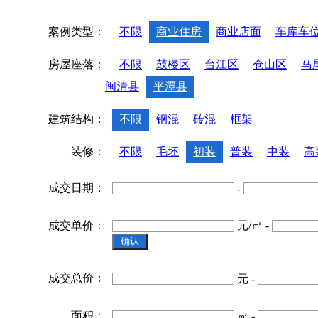
案例类型：
不限
商业住房
商业店面
车库车
房屋座落：
不限
鼓楼区
台江区
仓山区
马
闽清县
平潭县
建筑结构：
不限
钢混
砖混
框架
装修：
不限
毛坯
初装
普装
中装
高
成交日期：
-
成交单价：
元/㎡ -
成交总价：
元 -
面积：
㎡ -