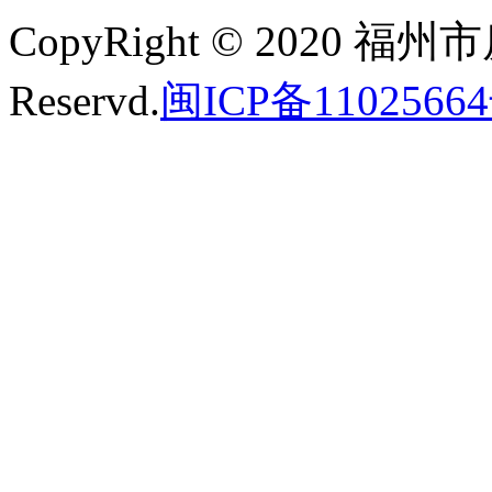
CopyRight © 2020 福州
Reservd.
闽ICP备11025664